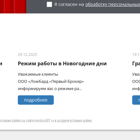
Я согласен на
обработку персональны
29.12.2025
19.
и
Режим работы в Новогодние дни
Гр
Уважаемые клиенты
Ува
ООО «Ломбард «Первый брокер»
ООО
информируем вас о режиме ра...
инф
подробнее
словия займа на сайте lombard67.ru в разделе условия займа