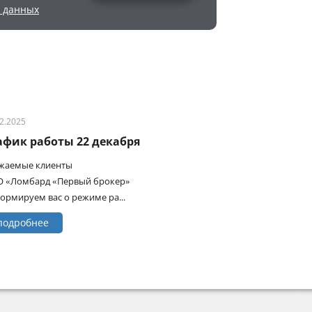
х данных
12.2025
афик работы 22 декабря
жаемые клиенты
 «Ломбард «Первый брокер»
ормируем вас о режиме ра...
подробнее