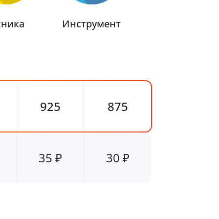
Техника для
хника
Инструмент
дома
925
875
35 ₽
30 ₽